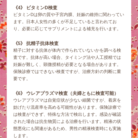
《4》 ビタミンD検査
ビタミンDは卵の質や子宮内膜、妊娠の維持に関わってい
ます。日本人女性の多くが不足していると言われてお
り、必要に応じてサプリメントによる補充を行います。
《5》 抗精子抗体検査
精子に対する抗体が体内で作られていないかを調べる検
査です。抗体が高い場合、タイミング法や人工授精では
妊娠が難しく、顕微授精が必要となる場合があります。
保険診療ではできない検査ですが、治療方針の判断に重
要です。
《6》 ウレアプラズマ検査（夫婦ともに検査可能）
ウレアプラズマは自覚症状が少ない細菌ですが、着床を
妨げたり流産率を高める可能性があります。保険診療で
は検査ができず、特殊な方法で検出します。感染が確認
された場合は抗生物質による治療を行います。精液の状
態悪化にも関連があるため、男性の精液検査時にも実施
します。