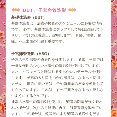
BBT、子宮卵管造影
基礎体温表（BBT）
基礎体温表は、治療や検査のスケジュ－ルに必要な情報
です。 必ず、基礎体温表にグラフとして毎日記録して下
さい。 付け方は看護士が説明します。 月経、性交、腹
痛、不正出血の記録も重要です。
子宮卵管造影（HSG）
子宮の形や卵管の通過性を検査します。 通常、当院では
一番副作用の少ない水溶性の造影剤を使用しています。
また、ヒスキャスと呼ばれる柔らかいカテーテルを使用
します。 子宮の入り口をつかむ器具は、なるべく使用し
ません。 痛みに弱い方は、予め鎮痛薬の座薬を使用して
もらっています。 これは、すべて痛みをなるべく感じな
いようにするためです。
通常の水溶性の造影剤を使用し、卵管の閉塞が強く疑わ
れた場合は、次回の月経後に再度、卵管造影を勧めてい
ます。 この場合は、超音波により卵管の通過性を見ま