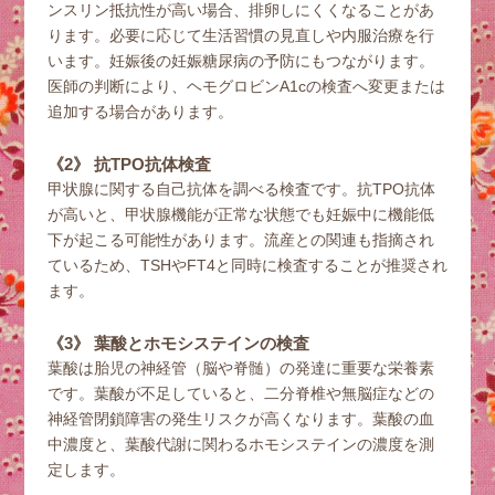
ンスリン抵抗性が高い場合、排卵しにくくなることがあ
ります。必要に応じて生活習慣の見直しや内服治療を行
います。妊娠後の妊娠糖尿病の予防にもつながります。
医師の判断により、ヘモグロビンA1cの検査へ変更または
追加する場合があります。
《2》 抗TPO抗体検査
甲状腺に関する自己抗体を調べる検査です。抗TPO抗体
が高いと、甲状腺機能が正常な状態でも妊娠中に機能低
下が起こる可能性があります。流産との関連も指摘され
ているため、TSHやFT4と同時に検査することが推奨され
ます。
《3》 葉酸とホモシステインの検査
葉酸は胎児の神経管（脳や脊髄）の発達に重要な栄養素
です。葉酸が不足していると、二分脊椎や無脳症などの
神経管閉鎖障害の発生リスクが高くなります。葉酸の血
中濃度と、葉酸代謝に関わるホモシステインの濃度を測
定します。