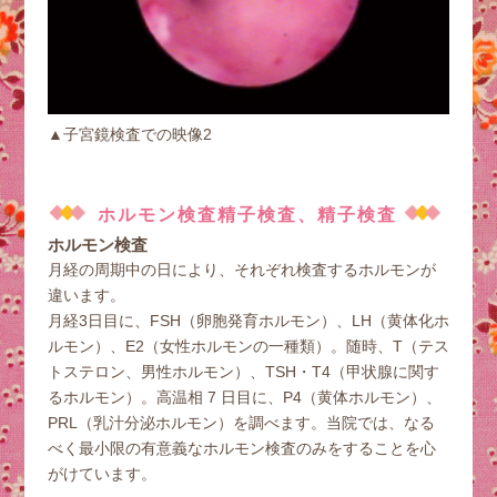
▲子宮鏡検査での映像2
ホルモン検査精子検査、精子検査
ホルモン検査
月経の周期中の日により、それぞれ検査するホルモンが
違います。
月経3日目に、FSH（卵胞発育ホルモン）、LH（黄体化ホ
ルモン）、E2（女性ホルモンの一種類）。随時、T（テス
トステロン、男性ホルモン）、TSH・T4（甲状腺に関す
るホルモン）。高温相 7 日目に、P4（黄体ホルモン）、
PRL（乳汁分泌ホルモン）を調べます。当院では、なる
べく最小限の有意義なホルモン検査のみをすることを心
がけています。