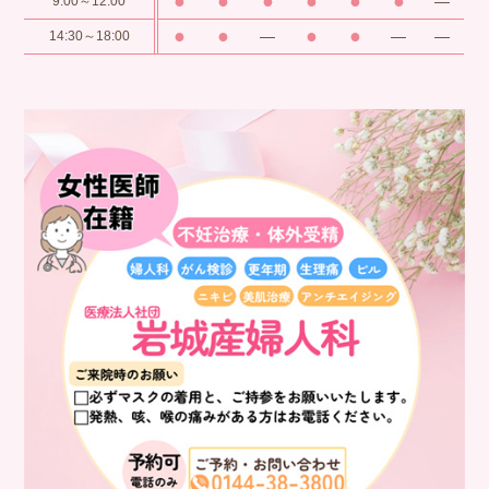
●
●
●
●
●
●
―
9:00～12:00
●
●
●
●
―
―
―
14:30～18:00