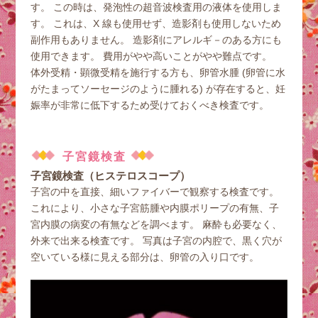
す。 この時は、発泡性の超音波検査用の液体を使用しま
す。 これは、X 線も使用せず、造影剤も使用しないため
副作用もありません。 造影剤にアレルギ－のある方にも
使用できます。 費用がやや高いことがやや難点です。
体外受精・顕微受精を施行する方も、卵管水腫 (卵管に水
がたまってソーセージのように腫れる) が存在すると、妊
娠率が非常に低下するため受けておくべき検査です。
子宮鏡検査
子宮鏡検査（ヒステロスコープ）
子宮の中を直接、細いファイバーで観察する検査です。
これにより、小さな子宮筋腫や内膜ポリープの有無、子
宮内膜の病変の有無などを調べます。 麻酔も必要なく、
外来で出来る検査です。 写真は子宮の内腔で、黒く穴が
空いている様に見える部分は、卵管の入り口です。