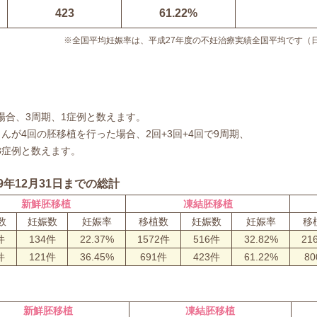
423
61.22%
※全国平均妊娠率は、平成27年度の不妊治療実績全国平均です（
場合、3周期、1症例と数えます。
さんが4回の胚移植を行った場合、2回+3回+4回で9周期、
3症例と数えます。
9年12月31日までの総計
新鮮胚移植
凍結胚移植
数
妊娠数
妊娠率
移植数
妊娠数
妊娠率
移
件
134件
22.37%
1572件
516件
32.82%
21
件
121件
36.45%
691件
423件
61.22%
8
新鮮胚移植
凍結胚移植