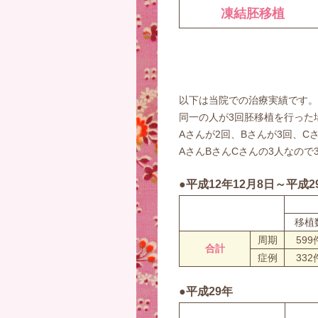
凍結胚移植
以下は当院での治療実績です。
同一の人が3回胚移植を行った
Aさんが2回、Bさんが3回、C
AさんBさんCさんの3人なので
●平成12年12月8日～平成2
移植
周期
599
合計
症例
332
●平成29年