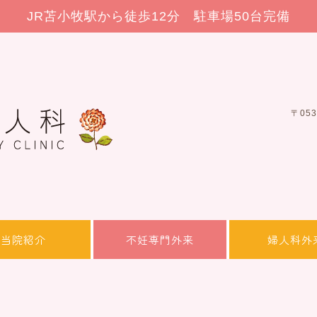
JR苫小牧駅から徒歩12分 駐車場50台完備
〒05
当院紹介
不妊専門外来
婦人科外