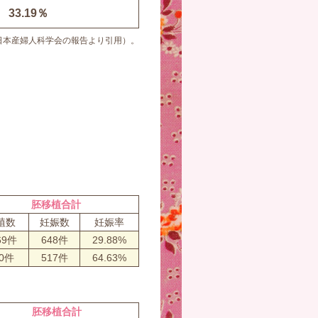
33.19％
日本産婦人科学会の報告より引用）。
胚移植合計
植数
妊娠数
妊娠率
69件
648件
29.88%
00件
517件
64.63%
胚移植合計