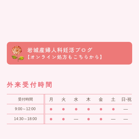
外来受付時間
月
火
水
木
金
土
日・祝
受付時間
●
●
●
●
●
●
―
9:00～12:00
●
●
●
●
―
―
―
14:30～18:00