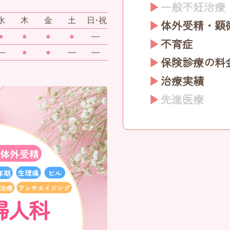
一般不妊治療
水
木
金
土
日・祝
体外受精・顕
●
●
●
●
―
不育症
―
●
●
―
―
保険診療の料
治療実績
先進医療