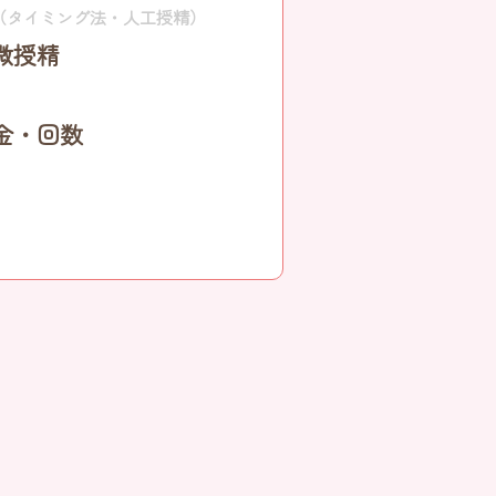
（タイミング法・人工授精）
微授精
金・回数