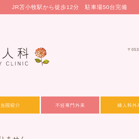
JR苫小牧駅から徒歩12分 駐車場50台完備
〒05
当院紹介
不妊専門外来
婦人科外