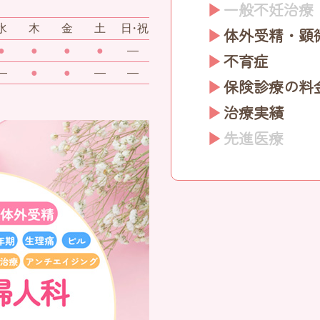
一般不妊治療
水
木
金
土
日・祝
体外受精・顕
●
●
●
●
―
不育症
―
●
●
―
―
保険診療の料
治療実績
先進医療