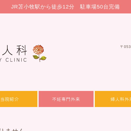
JR苫小牧駅から徒歩12分 駐車場50台完備
〒05
当院紹介
不妊専門外来
婦人科外