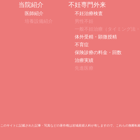
当院紹介
不妊専門外来
医師紹介
不妊治療検査
培養設備紹介
男性不妊
一般不妊治療（タイミング法
体外受精・顕微授精
不育症
保険診療の料金・回数
治療実績
先進医療
i Maternity Clinic. ※このサイトに記載された記事・写真などの著作権は岩城産婦人科が有しますので、これらの無