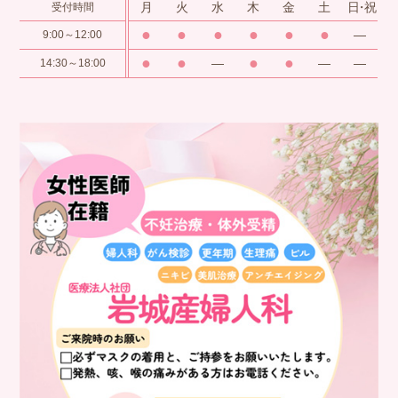
月
火
水
木
金
土
日・祝
受付時間
●
●
●
●
●
●
―
9:00～12:00
●
●
●
●
―
―
―
14:30～18:00