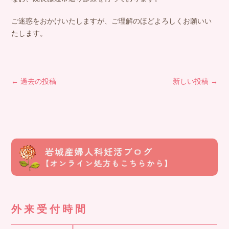
ご迷惑をおかけいたしますが、ご理解のほどよろしくお願いい
たします。
投
←
過去の投稿
新しい投稿
→
稿
ナ
ビ
ゲ
ー
シ
ョ
ン
外来受付時間