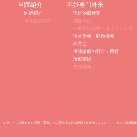
当院紹介
不妊専門外来
医師紹介
不妊治療検査
培養設備紹介
男性不妊
一般不妊治療（タイミング法
体外受精・顕微授精
不育症
保険診療の料金・回数
治療実績
先進医療
i Maternity Clinic. ※このサイトに記載された記事・写真などの著作権は岩城産婦人科が有しますので、これらの無