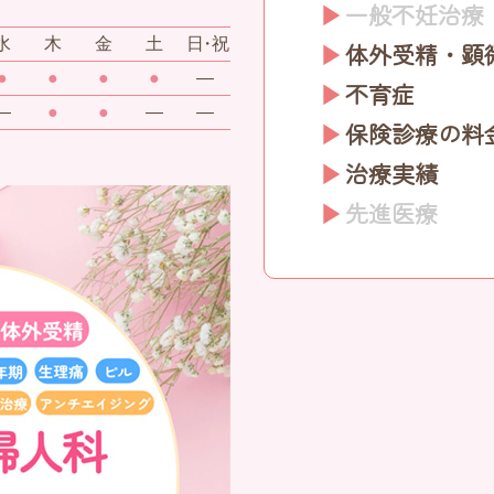
一般不妊治療
水
木
金
土
日・祝
体外受精・顕
●
●
●
●
―
不育症
―
●
●
―
―
保険診療の料
治療実績
先進医療