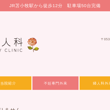
JR苫小牧駅から徒歩12分 駐車場50台完備
〒05
当院紹介
不妊専門外来
婦人科外