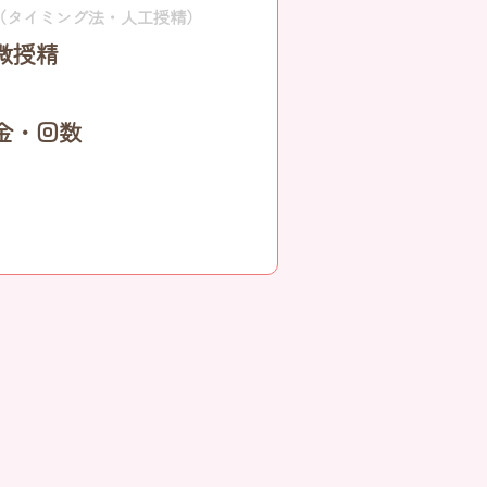
（タイミング法・人工授精）
微授精
金・回数